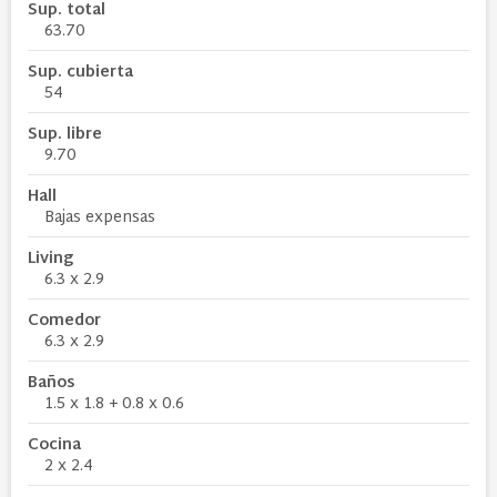
Sup. total
63.70
Sup. cubierta
54
Sup. libre
9.70
Hall
Bajas expensas
Living
6.3 x 2.9
Comedor
6.3 x 2.9
Baños
1.5 x 1.8 + 0.8 x 0.6
Cocina
2 x 2.4