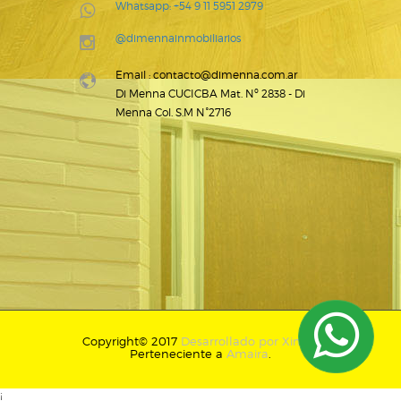
Whatsapp: +54 9 11 5951 2979
@dimennainmobiliarios
Email : contacto@dimenna.com.ar
Di Menna CUCICBA Mat. Nº 2838 - Di
Menna Col. S.M N°2716
Copyright© 2017
Desarrollado por Xintel
.
Perteneciente a
Amaira
.
¡