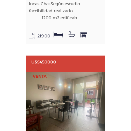
Incas ChasSegún estudio
factibilidad realizado
1200 m2 edificab...
219.00
U$S450000
VENTA