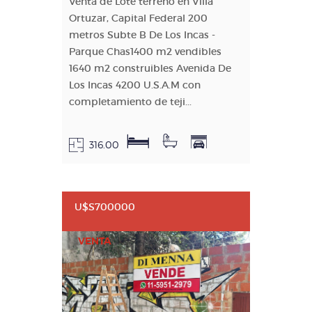
Venta de Lote terreno en Villa
Ortuzar, Capital Federal 200
metros Subte B De Los Incas -
Parque Chas1400 m2 vendibles
1640 m2 construibles Avenida De
Los Incas 4200 U.S.A.M con
completamiento de teji...
316.00
U$S700000
VENTA