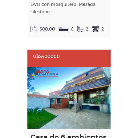
DVH con mosquitero Mesada
silestone...
500.00
6
2
2
U$S400000
VENTA
Casa de 6 ambientes