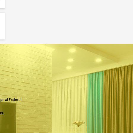
pital Federal
580