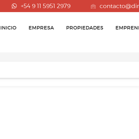
+54 9 11 5951 2979
contacto@di
INICIO
EMPRESA
PROPIEDADES
EMPREN