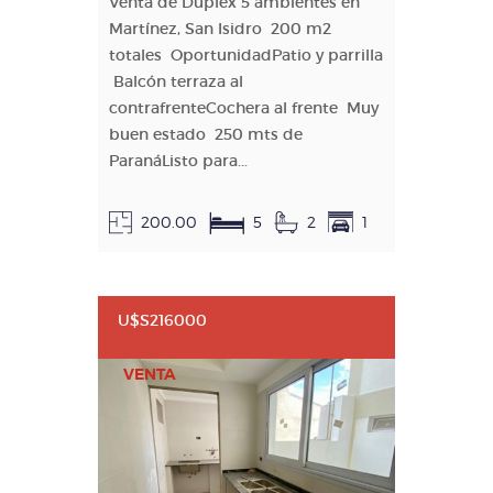
Venta de Dúplex 5 ambientes en
Martínez, San Isidro 200 m2
totales OportunidadPatio y parrilla
Balcón terraza al
contrafrenteCochera al frente Muy
buen estado 250 mts de
ParanáListo para...
200.00
5
2
1
U$S216000
VENTA