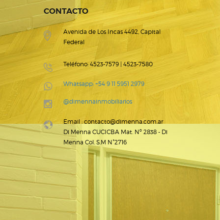
CONTACTO
Avenida de Los Incas 4492, Capital
Federal
Teléfono: 4523-7579 | 4523-7580
Whatsapp: +54 9 11 5951 2979
@dimennainmobiliarios
Email : contacto@dimenna.com.ar
Di Menna CUCICBA Mat. Nº 2838 - Di
Menna Col. S.M N°2716