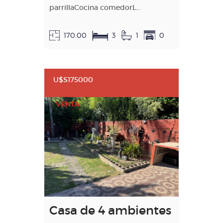
parrillaCocina comedorL...
170.00
3
1
0
U$S175000
VENTA
Casa de 4 ambientes