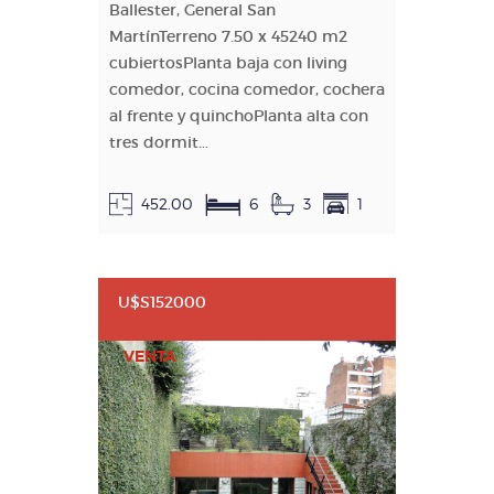
Ballester, General San
MartínTerreno 7.50 x 45240 m2
cubiertosPlanta baja con living
comedor, cocina comedor, cochera
al frente y quinchoPlanta alta con
tres dormit...
452.00
6
3
1
U$S152000
VENTA