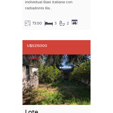
individual Baxi italiana con
radiadores Ba...
73.00
3
2
U$S215000
VENTA
Lote