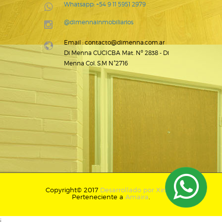
Whatsapp: +54 9 11 5951 2979
@dimennainmobiliarios
Email : contacto@dimenna.com.ar
Di Menna CUCICBA Mat. Nº 2838 - Di
Menna Col. S.M N°2716
Copyright© 2017
Desarrollado por Xintel
.
Perteneciente a
Amaira
.
¡