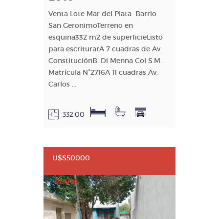
Venta Lote Mar del Plata Barrio
San GeronimoTerreno en
esquina332 m2 de superficieListo
para escriturarA 7 cuadras de Av.
ConstituciónB. Di Menna Col S.M.
Matrícula N°2716A 11 cuadras Av.
Carlos ...
332.00
U$S50000
VENTA