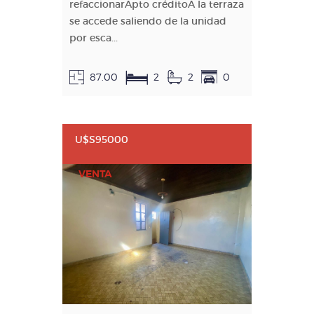
refaccionarApto créditoA la terraza
se accede saliendo de la unidad
por esca...
87.00
2
2
0
U$S95000
VENTA