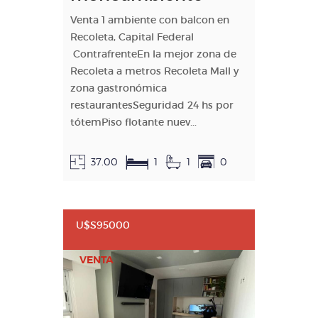
Venta 1 ambiente con balcon en
Recoleta, Capital Federal
ContrafrenteEn la mejor zona de
Recoleta a metros Recoleta Mall y
zona gastronómica
restaurantesSeguridad 24 hs por
tótemPiso flotante nuev...
37.00
1
1
0
U$S95000
VENTA