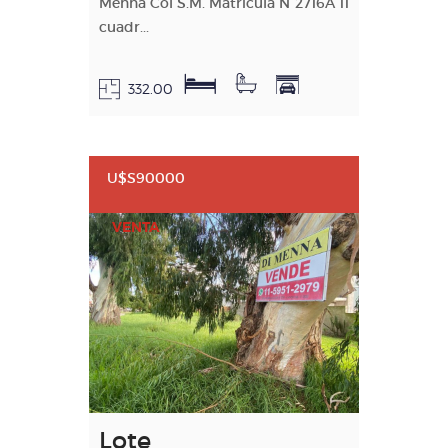
Menna Col S.M. Matrícula N°2716A 11
cuadr...
332.00
U$S90000
VENTA
Lote