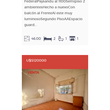
FederalPaysandu al 1100Semipiso 2
ambientesHecho a nuevoCon
balcón al FrenteAl este muy
luminosoSegundo PisoAAEspacio
guard...
46.00
2
1
1
U$S120000
VENTA