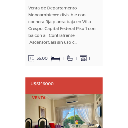
Venta de Departamento
Monoambiente divisible con
cochera fija planta baja en Villa
Crespo, Capital Federal Piso 1 con
balcon al Contrafrente
AscensorCasi sin uso c...
55.00
1
1
1
U$S146000
VENTA