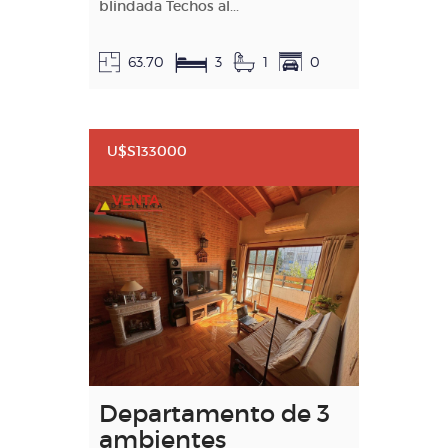
blindada Techos al...
63.70
3
1
0
U$S133000
VENTA
Departamento de 3
ambientes