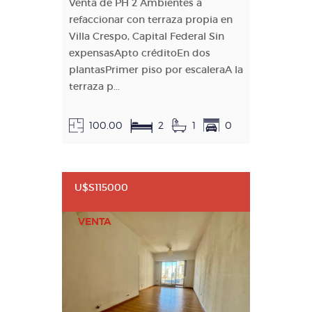
Venta de PH 2 Ambientes a
refaccionar con terraza propia en
Villa Crespo, Capital Federal Sin
expensasApto créditoEn dos
plantasPrimer piso por escaleraA la
terraza p...
100.00
2
1
0
U$S115000
VENTA