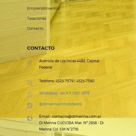
Emprendimientos
Tasaciones
Contacto
CONTACTO
Avenida de Los Incas 4492, Capital
Federal
Teléfono: 4523-7579 | 4523-7580
Whatsapp: +54 9 11 5951 2979
@dimennainmobiliarios
Email : contacto@dimenna.com.ar
Di Menna CUCICBA Mat. Nº 2838 - Di
Menna Col. S.M N°2716