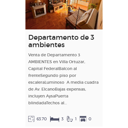
Departamento de 3
ambientes
Venta de Departamento 3
AMBIENTES en Villa Ortuzar,
Capital FederalBalcon al
frenteSegundo piso por
escaleraLuminoso A media cuadra
de Av. ElcanoBajas expensas,
incluyen AysaPuerta
blindadaTechos al...
63.70
3
1
0