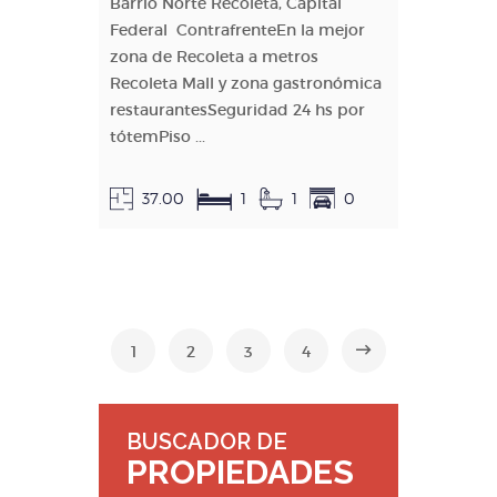
Barrio Norte Recoleta, Capital
Federal ContrafrenteEn la mejor
zona de Recoleta a metros
Recoleta Mall y zona gastronómica
restaurantesSeguridad 24 hs por
tótemPiso ...
37.00
1
1
0
1
2
3
4
BUSCADOR DE
PROPIEDADES